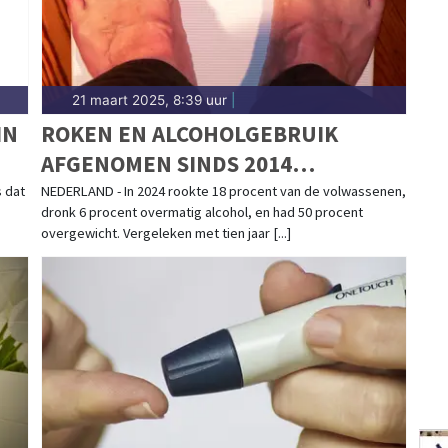
21 maart 2025, 8:39 uur
|
IN
ROKEN EN ALCOHOLGEBRUIK
AFGENOMEN SINDS 2014
OVERGEWICHT GELIJK GEBLEVEN
s dat
NEDERLAND - In 2024 rookte 18 procent van de volwassenen,
dronk 6 procent overmatig alcohol, en had 50 procent
overgewicht. Vergeleken met tien jaar [...]