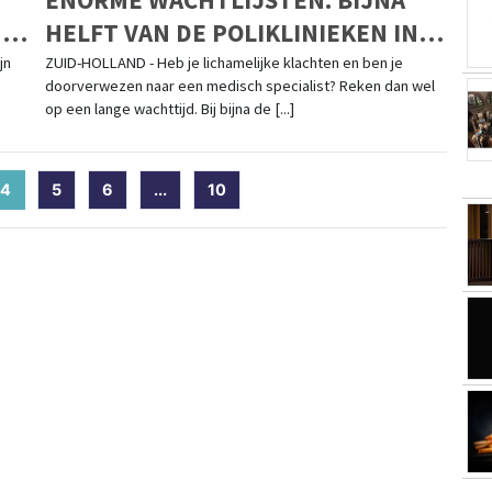
 JE
HELFT VAN DE POLIKLINIEKEN IN
EN
ZUID-HOLLAND HAALT
jn
ZUID-HOLLAND - Heb je lichamelijke klachten en ben je
doorverwezen naar een medisch specialist? Reken dan wel
AFGESPROKEN WACHTTIJDEN
op een lange wachttijd. Bij bijna de [...]
NORM NIET
4
(current)
5
6
...
10