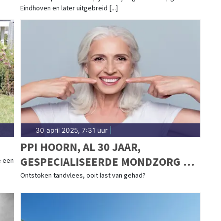
Eindhoven en later uitgebreid [...]
30 april 2025, 7:31 uur
|
PPI HOORN, AL 30 JAAR,
GESPECIALISEERDE MONDZORG OP
e een
TOPNIVEAU
Ontstoken tandvlees, ooit last van gehad?