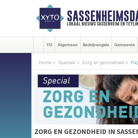
SASSENHEIMSD
lokaal nieuws sassenheim en teyli
112
Algemeen
Bedrijvengids
Gemeente
Home
Specials
Zorg en gezondheid
Pag
ZORG EN GEZONDHEID IN SASS