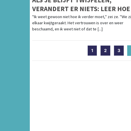
VERANDERT ER NIETS: LEER HOE
ELKAAR WEER KUNT VERTROUW
"Ik weet gewoon niet hoe ik verder moet," zei ze. "We zi
elkaar kwijtgeraakt. Het vertrouwen is over en weer
EN BEGRIJPEN
beschaamd, en ik weet niet of dat te [...]
1
2
3