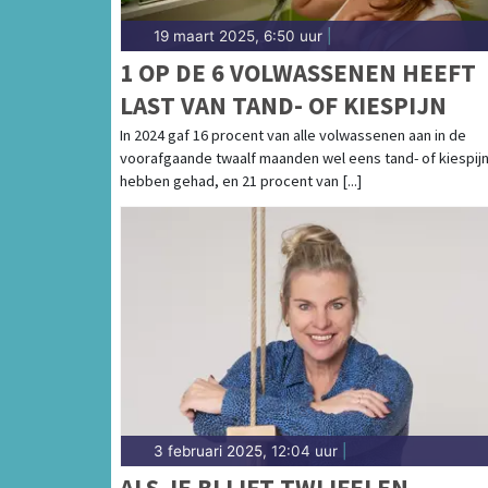
19 maart 2025, 6:50 uur
|
1 OP DE 6 VOLWASSENEN HEEFT
LAST VAN TAND- OF KIESPIJN
In 2024 gaf 16 procent van alle volwassenen aan in de
voorafgaande twaalf maanden wel eens tand- of kiespijn
hebben gehad, en 21 procent van [...]
3 februari 2025, 12:04 uur
|
ALS JE BLIJFT TWIJFELEN,