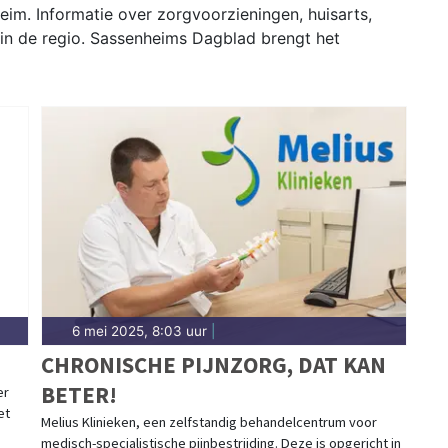
im. Informatie over zorgvoorzieningen, huisarts,
 in de regio. Sassenheims Dagblad brengt het
6 mei 2025, 8:03 uur
|
H
CHRONISCHE PIJNZORG, DAT KAN
BETER!
er
et
Melius Klinieken, een zelfstandig behandelcentrum voor
medisch-specialistische pijnbestrijding. Deze is opgericht in