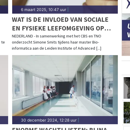
6 maart 2025, 10:47 uur
|
WAT IS DE INVLOED VAN SOCIALE
EN FYSIEKE LEEFOMGEVING OP
DIABETES TYPE 2?
NEDERLAND - In samenwerking met het CBS en TNO
 te
onderzocht Simone Smits tijdens haar master Bio-
informatica aan de Leiden Institute of Advanced [...]
30 december 2024, 12:28 uur
|
ENORME WACHTLIJSTEN: BIJNA