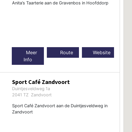
Anita’s Taarterie aan de Gravenbos in Hoofddorp
Meer
Route
Website
Info
Sport Café Zandvoort
Duintjesveldweg 1a
2041 TZ Zandvoort
Sport Café Zandvoort aan de Duintjesveldweg in
Zandvoort