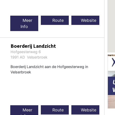
Meer
Route
Website
Info
Boerderij Landzicht
Hofgeesterweg 6
1991 AD Velserbroek
Boerderij Landzicht aan de Hofgeesterweg in
Velserbroek
Meer
Route
Website