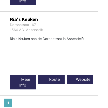
Info
Ria's Keuken
Dorpsstraat 167
1566 AG Assendelft
Ria's Keuken aan de Dorpsstraat in Assendelft
Meer
Route
Website
Info
1