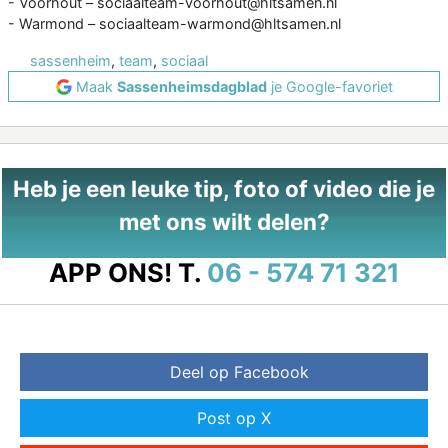
- Voorhout – sociaalteam-voorhout@hltsamen.nl
- Warmond – sociaalteam-warmond@hltsamen.nl
sassenheim
,
team
,
sociaal
Maak
Sassenheimsdagblad
je Google-favoriet
Heb je een leuke tip, foto of video die je
met ons wilt delen?
APP ONS!
T.
06 - 574 71 321
Deel op Facebook
Post op X