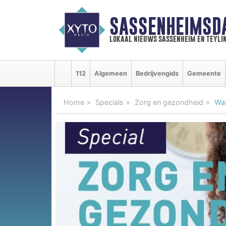
SASSENHEIMSD
lokaal nieuws sassenheim en teyli
112
Algemeen
Bedrijvengids
Gemeente
Home
Specials
Zorg en gezondheid
Wat