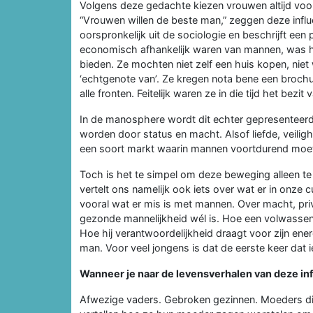
Volgens deze gedachte kiezen vrouwen altijd voo
“Vrouwen willen de beste man,” zeggen deze influe
oorspronkelijk uit de sociologie en beschrijft ee
economisch afhankelijk waren van mannen, was het
bieden. Ze mochten niet zelf een huis kopen, nie
‘echtgenote van’. Ze kregen nota bene een broc
alle fronten. Feitelijk waren ze in die tijd het bez
In de manosphere wordt dit echter gepresenteerd
worden door status en macht. Alsof liefde, veilig
een soort markt waarin mannen voortdurend moet
Toch is het te simpel om deze beweging alleen te 
vertelt ons namelijk ook iets over wat er in onze
vooral wat er mis is met mannen. Over macht, pri
gezonde mannelijkheid wél is. Hoe een volwassen
Hoe hij verantwoordelijkheid draagt voor zijn ene
man. Voor veel jongens is dat de eerste keer dat
Wanneer je naar de levensverhalen van deze infl
Afwezige vaders. Gebroken gezinnen. Moeders di