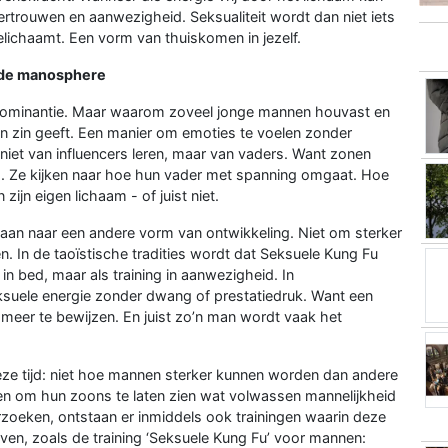
fvertrouwen en aanwezigheid. Seksualiteit wordt dan niet iets
elichaamt. Een vorm van thuiskomen in jezelf.
r de manosphere
dominantie. Maar waarom zoveel jonge mannen houvast en
ven zin geeft. Een manier om emoties te voelen zonder
 niet van influencers leren, maar van vaders. Want zonen
uis. Ze kijken naar hoe hun vader met spanning omgaat. Hoe
ijn eigen lichaam - of juist niet.
an naar een andere vorm van ontwikkeling. Niet om sterker
en. In de taoïstische tradities wordt dat Seksuele Kung Fu
in bed, maar als training in aanwezigheid. In
ksuele energie zonder dwang of prestatiedruk. Want een
s meer te bewijzen. En juist zo’n man wordt vaak het
deze tijd: niet hoe mannen sterker kunnen worden dan andere
 om hun zoons te laten zien wat volwassen mannelijkheid
rzoeken, ontstaan er inmiddels ook trainingen waarin deze
en, zoals de training ‘Seksuele Kung Fu’ voor mannen: