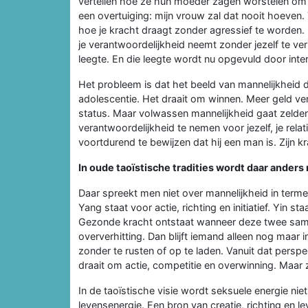
vertellen hoe ze hun moeder zagen worstelen om 
een overtuiging: mijn vrouw zal dat nooit hoeven. T
hoe je kracht draagt zonder agressief te worden
je verantwoordelijkheid neemt zonder jezelf te ve
leegte. En die leegte wordt nu opgevuld door inte
Het probleem is dat het beeld van mannelijkheid d
adolescentie. Het draait om winnen. Meer geld 
status. Maar volwassen mannelijkheid gaat zelde
verantwoordelijkheid te nemen voor jezelf, je relat
voortdurend te bewijzen dat hij een man is. Zijn krac
In oude taoïstische tradities wordt daar anders
Daar spreekt men niet over mannelijkheid in term
Yang staat voor actie, richting en initiatief. Yin s
Gezonde kracht ontstaat wanneer deze twee same
oververhitting. Dan blijft iemand alleen nog maar
zonder te rusten of op te laden. Vanuit dat persp
draait om actie, competitie en overwinning. Maar z
In de taoïstische visie wordt seksuele energie niet
levensenergie. Een bron van creatie, richting en l