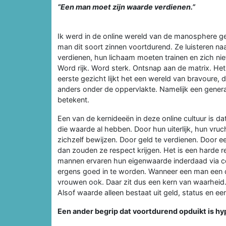
“Een man moet zijn waarde verdienen.”
Ik werd in de online wereld van de manosphere ge
man dit soort zinnen voortdurend. Ze luisteren na
verdienen, hun lichaam moeten trainen en zich n
Word rijk. Word sterk. Ontsnap aan de matrix. Het
eerste gezicht lijkt het een wereld van bravoure, d
anders onder de oppervlakte. Namelijk een genera
betekent.
Een van de kernideeën in deze online cultuur is
die waarde al hebben. Door hun uiterlijk, hun vr
zichzelf bewijzen. Door geld te verdienen. Door e
dan zouden ze respect krijgen. Het is een harde r
mannen ervaren hun eigenwaarde inderdaad via co
ergens goed in te worden. Wanneer een man een doel 
vrouwen ook. Daar zit dus een kern van waarheid.
Alsof waarde alleen bestaat uit geld, status en ee
Een ander begrip dat voortdurend opduikt is h