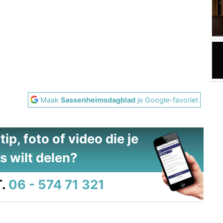
Maak
Sassenheimsdagblad
je Google-favoriet
ip, foto of video die je
s wilt delen?
.
06 - 574 71 321