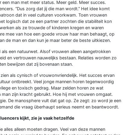
r een man met meer status. Meer geld. Meer succes.
ncers. “Dus zorg dat jij die man wordt.” Het idee komt
n patroon dat in veel culturen voorkwam. Toen vrouwen
 logisch dat ze een partner zochten die stabiliteit kon
t werken als ze trouwde of kinderen kregen en waren
hure mee van hoe een goede vrouw haar man behaagt, op
it van de man en dan kun je maar beter de beste uitkiezen.
 als een natuurwet. Alsof vrouwen alleen aangetrokken
heid en vertrouwen nauwelijks bestaan. Relaties worden zo
en bewijzen dat zij bovenaan staan.
zien als cynisch of vrouwonvriendelijk. Het succes ervan
 cultuur ontbreekt. Veel jonge mannen horen tegenwoordig
vilege en toxisch gedrag. Maar zelden horen ze wat
 man zijn kracht gebruikt. Hoe hij met vrouwen omgaat.
rgie. De manosphere vult dat gat op. Ze zegt: zo word je een
 iemand die vraag überhaupt serieus neemt en beantwoordt.
uencers kijkt, zie je vaak hetzelfde
e alles alleen moeten dragen. Veel van deze mannen