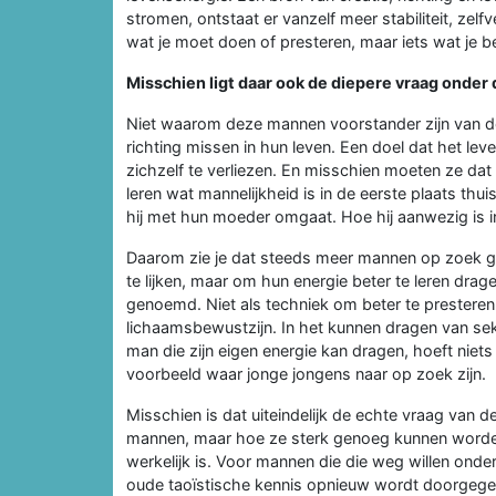
stromen, ontstaat er vanzelf meer stabiliteit, zel
wat je moet doen of presteren, maar iets wat je b
Misschien ligt daar ook de diepere vraag onde
Niet waarom deze mannen voorstander zijn van 
richting missen in hun leven. Een doel dat het le
zichzelf te verliezen. En misschien moeten ze dat
leren wat mannelijkheid is in de eerste plaats th
hij met hun moeder omgaat. Hoe hij aanwezig is in z
Daarom zie je dat steeds meer mannen op zoek ga
te lijken, maar om hun energie beter te leren drag
genoemd. Niet als techniek om beter te presteren 
lichaamsbewustzijn. In het kunnen dragen van se
man die zijn eigen energie kan dragen, hoeft niet
voorbeeld waar jonge jongens naar op zoek zijn.
Misschien is dat uiteindelijk de echte vraag van 
mannen, maar hoe ze sterk genoeg kunnen worden
werkelijk is. Voor mannen die die weg willen onde
oude taoïstische kennis opnieuw wordt doorgegev