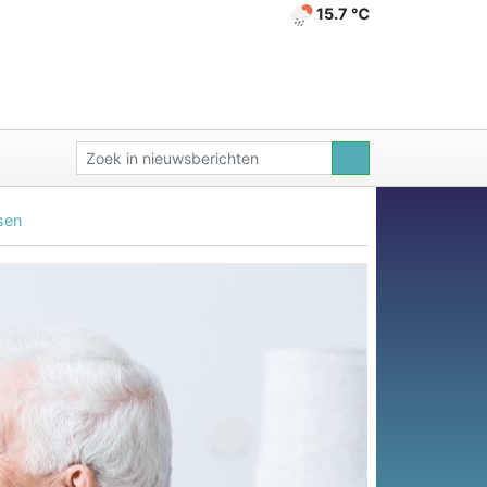
15.7 ℃
sen