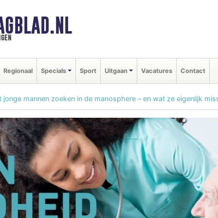
AGBLAD.NL
ngen
Regionaal
Specials
Sport
Uitgaan
Vacatures
Contact
 jonge mannen zoeken in de manosphere – en wat ze eigenlijk mis