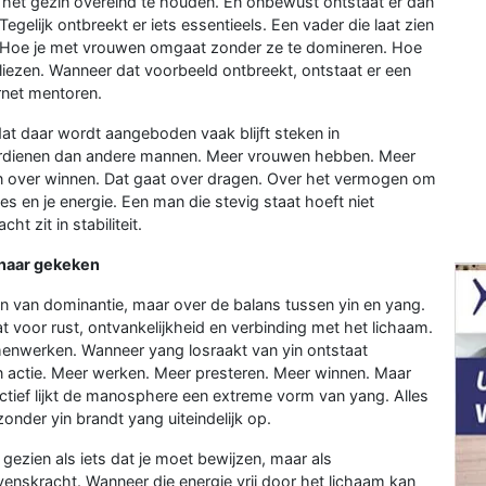
het gezin overeind te houden. En onbewust ontstaat er dan
egelijk ontbreekt er iets essentieels. Een vader die laat zien
. Hoe je met vrouwen omgaat zonder ze te domineren. Hoe
rliezen. Wanneer dat voorbeeld ontbreekt, ontstaat er een
rnet mentoren.
at daar wordt aangeboden vaak blijft steken in
verdienen dan andere mannen. Meer vrouwen hebben. Meer
n over winnen. Dat gaat over dragen. Over het vermogen om
ies en je energie. Een man die stevig staat hoeft niet
ht zit in stabiliteit.
 naar gekeken
en van dominantie, maar over de balans tussen yin en yang.
taat voor rust, ontvankelijkheid en verbinding met het lichaam.
nwerken. Wanneer yang losraakt van yin ontstaat
 in actie. Meer werken. Meer presteren. Meer winnen. Maar
ectief lijkt de manosphere een extreme vorm van yang. Alles
onder yin brandt yang uiteindelijk op.
 gezien als iets dat je moet bewijzen, maar als
evenskracht. Wanneer die energie vrij door het lichaam kan